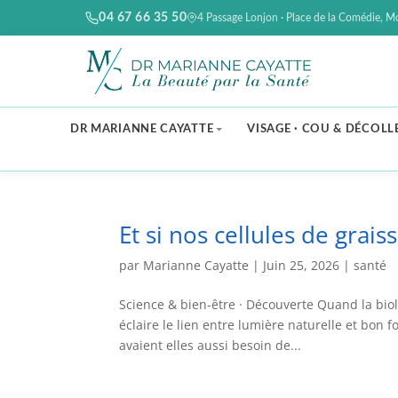
04 67 66 35 50
4 Passage Lonjon · Place de la Comédie, Mo
DR MARIANNE CAYATTE
VISAGE · COU & DÉCOLL
Et si nos cellules de grais
par
Marianne Cayatte
|
Juin 25, 2026
|
santé
Science & bien-être · Découverte Quand la biol
éclaire le lien entre lumière naturelle et bon 
avaient elles aussi besoin de...