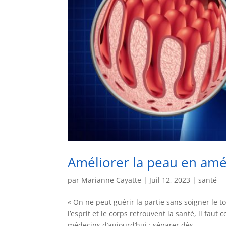
Améliorer la peau en amé
par
Marianne Cayatte
|
Juil 12, 2023
|
santé
« On ne peut guérir la partie sans soigner le t
l’esprit et le corps retrouvent la santé, il fa
médecins d’aujourd’hui : séparer dès...