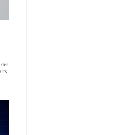
e des
arts