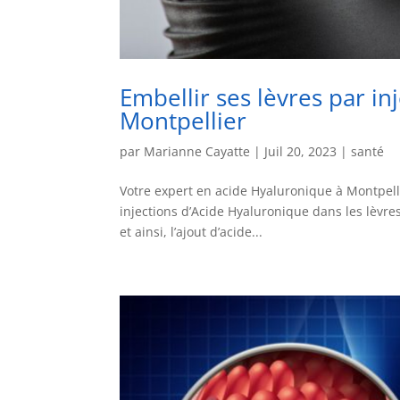
Embellir ses lèvres par in
Montpellier
par
Marianne Cayatte
|
Juil 20, 2023
|
santé
Votre expert en acide Hyaluronique à Montpell
injections d’Acide Hyaluronique dans les lèvres
et ainsi, l’ajout d’acide...