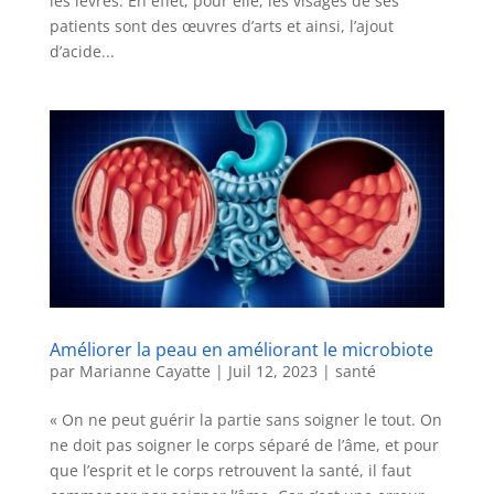
les lèvres. En effet, pour elle, les visages de ses
patients sont des œuvres d’arts et ainsi, l’ajout
d’acide...
Améliorer la peau en améliorant le microbiote
par
Marianne Cayatte
|
Juil 12, 2023
|
santé
« On ne peut guérir la partie sans soigner le tout. On
ne doit pas soigner le corps séparé de l’âme, et pour
que l’esprit et le corps retrouvent la santé, il faut