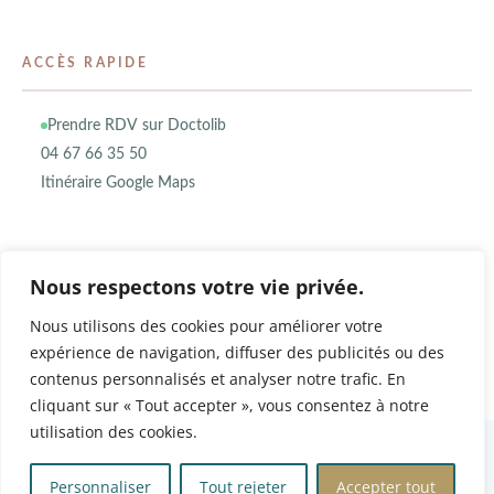
ACCÈS RAPIDE
Prendre RDV sur Doctolib
04 67 66 35 50
Itinéraire Google Maps
Nous respectons votre vie privée.
Nous utilisons des cookies pour améliorer votre
expérience de navigation, diffuser des publicités ou des
contenus personnalisés et analyser notre trafic. En
cliquant sur « Tout accepter », vous consentez à notre
utilisation des cookies.
©
2026
Dr Marianne Cayatte · Cabinet de Médecine Esthétique Montpellier.
N° RPPS : 10003225538 · SIRET : 90757706800014 · Tous droits réservés.
Personnaliser
Tout rejeter
Accepter tout
Mentions légales
Politique de confidentialité
Contact
·
·