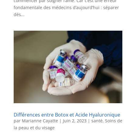
commencer par soigner l’âme. Car c’est une erreur
fondamentale des médecins d’aujourd’hui : séparer
dès...
Différences entre Botox et Acide Hyaluronique
par
Marianne Cayatte
|
Juin 2, 2023
|
santé
,
Soins de
la peau et du visage