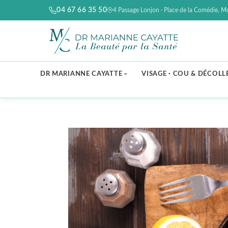
04 67 66 35 50
4 Passage Lonjon · Place de la Comédie, Mo
DR MARIANNE CAYATTE
VISAGE · COU & DÉCOLL